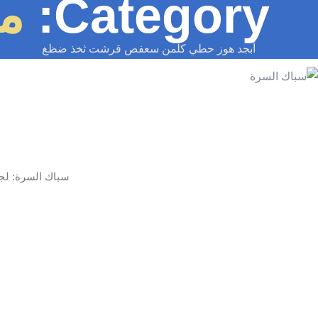
Category:
مع
أبجد هوز حطي كلمن سعفص قرشت ثخذ ضظغ
سباك السرة: لج