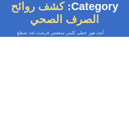
Category:
كشف روائح
الصرف الصحي
أبجد هوز حطي كلمن سعفص قرشت ثخذ ضظغ
يك مجاري
-
تسليك مجاري الكويت
-
سباك
-
سباك الكويت
-
فني صحي الكويت
ازاله روائح كريهه 97371477📞| بأقوى مواد
التطهير بالكويت
ه روائح كريهه: خدمة ازاله روائح كريهه وتطهير المجاري بالكويت، سباك شاطر،
وى المواد المطهرة، فحص تسريب وانسداد، تعقيم جورات و بالوعات، أسعار...
Read More