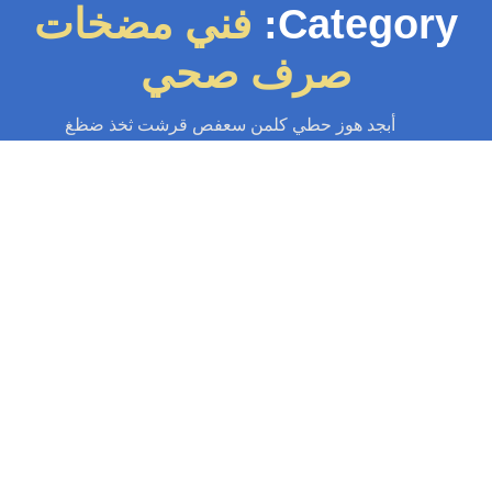
Category:
فني مضخات
صرف صحي
أبجد هوز حطي كلمن سعفص قرشت ثخذ ضظغ
تسليك مجاري
-
تسليك مجاري الكويت
-
سباك صحي
-
فني صحي الكويت
تصليح مكائن جوره 55599138📞|صيانة
جميع انواع المكائن بالكويت
صليح مكائن جوره: خدمة تصليح مكائن جوره وغاطسة بالكويت، سباك خبرة في
تصليح الجورات، خدمة لجميع مناطق الكويت، فحص المحرك والكهرباء، تغيير
فلوتر،...
Read More