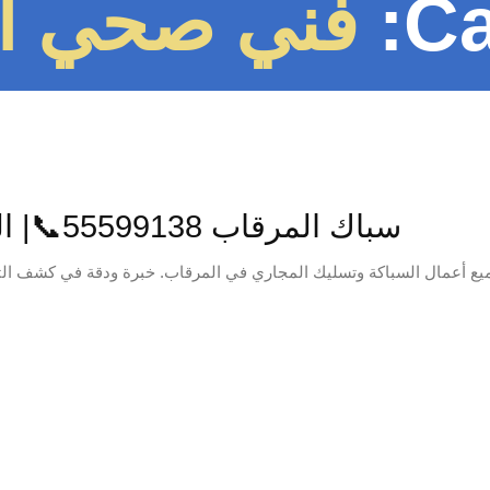
Ca
فني صحي ا
سباك المرقاب 55599138📞| المحترف: حلول سباكة متكاملة لمنزلك
يع أعمال السباكة وتسليك المجاري في المرقاب. خبرة ودقة في كشف الت