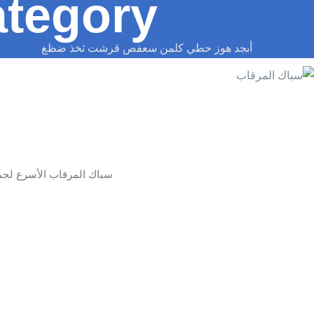
tegory:
أبجد هوز حطي كلمن سعفص قرشت ثخذ ضظغ
سباك المرقاب الأسرع لجم