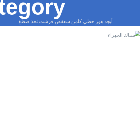
tegory:
أبجد هوز حطي كلمن سعفص قرشت ثخذ ضظغ