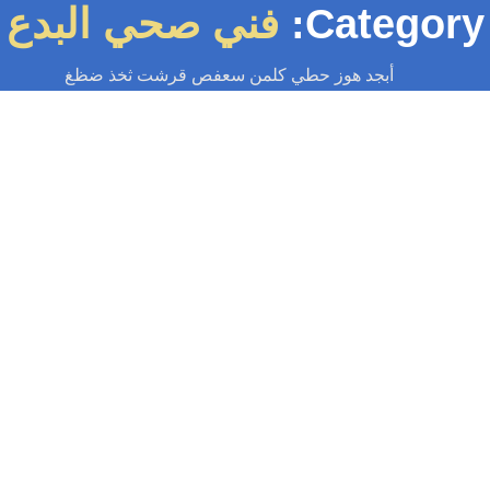
Categor
فني صحي البدع
أبجد هوز حطي كلمن سعفص قرشت ثخذ ضظغ
تسليك مجاري
-
تسليك مجاري الكويت
-
سباك
-
سباك الكويت
-
سباك صحي
تسليك مجاري البدع 97371477📞| حلول
قوية بمكائن ضغط الماء
أقوى خدمة تسليك مجاري البدع بأحدث مكائن الضغط. حل فوري للانسدادات
وائح الكريهة. فريق متخصص واستجابة سريعة على مدار الساعة، لحل مشكلتك
نهائياً....
Read More
سباك
-
سباك الكويت
-
سباك صحي
-
فني صحي الكويت