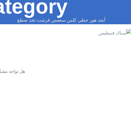
tegory:
أبجد هوز حطي كلمن سعفص قرشت ثخذ ضظغ
هل تواجه مشكلة