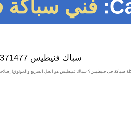
Ca
فني سباكة 
سباك فنيطيس 97371477📞 | سباك شاطر في خدمتكم 24…
 سباكة في فنيطيس؟ سباك فنيطيس هو الحل السريع والموثوق! إصلاحات فورية، تسل