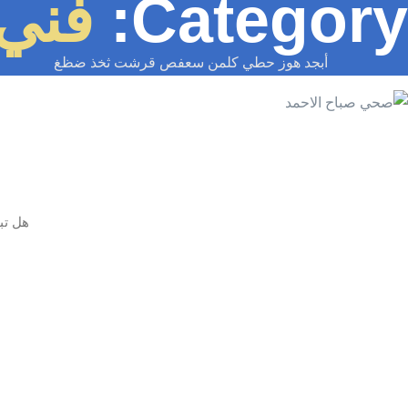
Category:
فني س
أبجد هوز حطي كلمن سعفص قرشت ثخذ ضظغ
هل تب