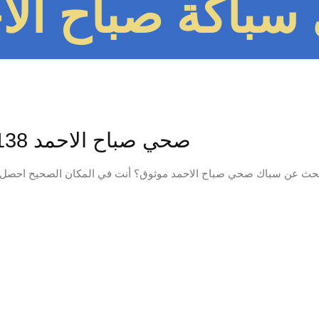
باكة صباح الأحمد 138
صحي صباح الاحمد 55599138📞 | سباك محترف خدمة 24…
حث عن سباك صحي صباح الاحمد موثوق؟ أنت في المكان الصحيح احصل ع