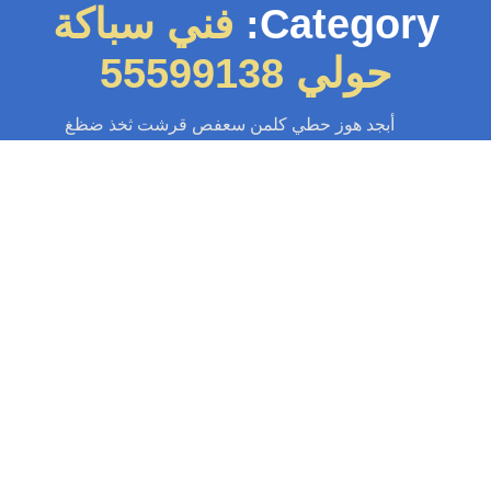
Category:
فني سباكة
حولي 55599138
أبجد هوز حطي كلمن سعفص قرشت ثخذ ضظغ
سباك
-
سباك الكويت
-
سباك صحي
-
فني صحي الكويت
سباك ميدان حولي 55599138📞 | لجميع
خدمات السباكة
هل تبحث عن سباك ميدان حولي محترف؟ أنت في المكان الصحيح، نقدم لك
خدمات سباكة موثوقة وسريعة في ميدان حولي، تسليك مجاري بالمكائن...
Read More