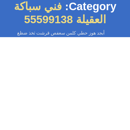
Category:
فني سباكة
العقيلة 55599138
أبجد هوز حطي كلمن سعفص قرشت ثخذ ضظغ
سباك
-
سباك الكويت
-
سباك صحي
-
فني صحي الكويت
سباك العقيلة 55599138📞 | سباك مضمون
خدمة 24 ساعة
ك العقيلة: خبير السباكة لمنزلك! إصلاح، تركيب، صيانة، تأسيس سباكة، تسليك
اري بالمكائن، بأسعار تنافسية. خدمة سريعة ومضمونة في العقيلة. اتصل الآن:
55599138📞...
Read More