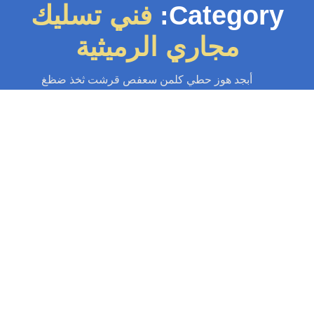
Category:
فني تسليك
مجاري الرميثية
أبجد هوز حطي كلمن سعفص قرشت ثخذ ضظغ
تسليك مجاري
-
تسليك مجاري الكويت
تسليك مجاري الرميثية 55599138📞| حلول
فورية بمكائن الضغط
أفضل خدمة تسليك مجاري الرميثية بأقوى مكائن الضغط. حل فوري لمشاكل
الانسداد والروائح الكريهة. خبراء وفنيون لخدمتكم 24 ساعة. اتصل الآن على
55599138📞...
Read More