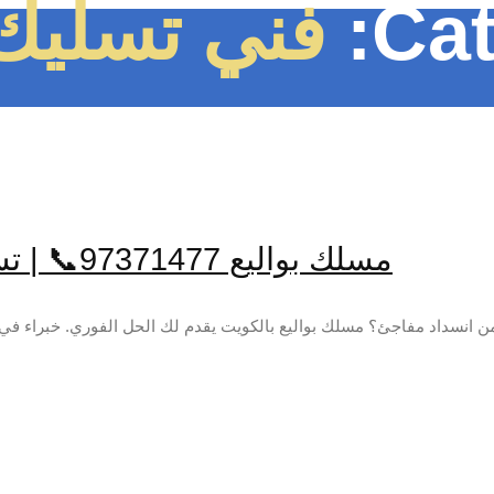
Cat
فني تسليك 
مسلك بواليع 97371477📞 | تسليك مجاري بالمكائن خدمة 24 ساعة
ن انسداد مفاجئ؟ مسلك بواليع بالكويت يقدم لك الحل الفوري. خبراء في