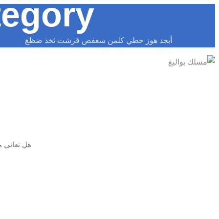
egory:
أبجد هوز حطي كلمن سعفص قرشت ثخذ ضظغ
هل تعاني م