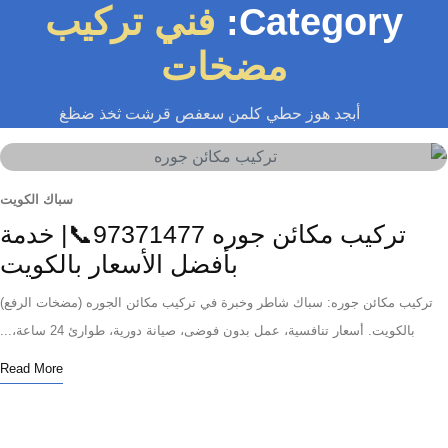
Category:
فني تركيب
مضخات
أبجد هوز حطي كلمن سعفص قرشت ثخذ ضظغ
سباك الكويت
تركيب مكائن جوره 97371477📞| خدمة
بأفضل الأسعار بالكويت
يب مكائن جوره: سباك شاطر وخبرة في تركيب مكائن الجوره (مضخات الرفع)
بالكويت. أسعار تنافسية، عمل بدون فوضى، صيانة دورية، طوارئ 24 ساعة،...
Read More