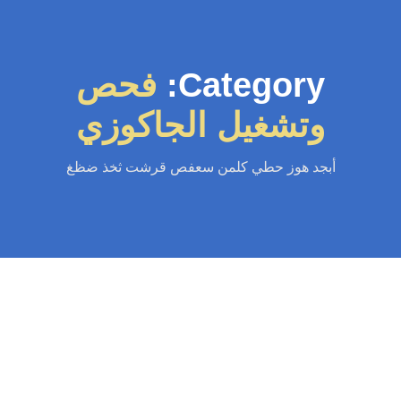
Category:
فحص
وتشغيل الجاكوزي
أبجد هوز حطي كلمن سعفص قرشت ثخذ ضظغ
سباك
-
سباك الكويت
-
سباك صحي
-
فني صحي الكويت
تركيب جاكوزي