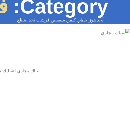
Category:
فت
أبجد هوز حطي كلمن سعفص قرشت ثخذ ضظغ
سباك مجاري لتسليك جميع أنواع 