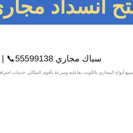
ح انسداد مجاري 599138
سباك مجاري 55599138📞 | خدمة تسليك مجاري احترافية بالكويت
المجاري بالكويت بفاعلية وسرعة بأقوى المكائن. خدمات احترافية بأسعار تنافسية، خدمة 24 ساعة، ات