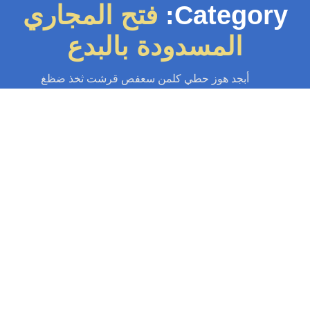
Category:
فتح المجاري
المسدودة بالبدع
أبجد هوز حطي كلمن سعفص قرشت ثخذ ضظغ
تسليك مجاري
-
تسليك مجاري الكويت
-
سباك
-
سباك الكويت
-
سباك صحي
تسليك مجاري البدع 97371477📞| حلول
قوية بمكائن ضغط الماء
أقوى خدمة تسليك مجاري البدع بأحدث مكائن الضغط. حل فوري للانسدادات
وائح الكريهة. فريق متخصص واستجابة سريعة على مدار الساعة، لحل مشكلتك
نهائياً....
Read More