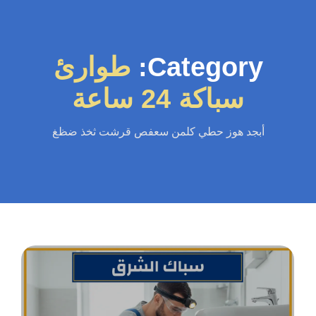
Category:
طوارئ
سباكة 24 ساعة
أبجد هوز حطي كلمن سعفص قرشت ثخذ ضظغ