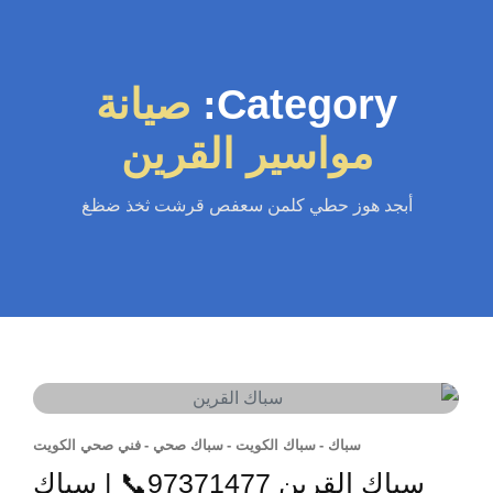
Category:
صيانة
مواسير القرين
أبجد هوز حطي كلمن سعفص قرشت ثخذ ضظغ
سباك
-
سباك الكويت
-
سباك صحي
-
فني صحي الكويت
سباك القرين 97371477📞 | سباك