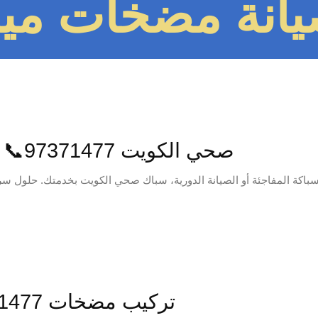
انة مضخات مياه 71477
صحي الكويت 97371477📞 | سباك لجميع أعمال السباكة والصحي
اكة المفاجئة أو الصيانة الدورية، سباك صحي الكويت بخدمتك. حلول سريعة وموثوقة 
تركيب مضخات 97371477📞 بالكويت | كالبيدا | بيدرولو |…