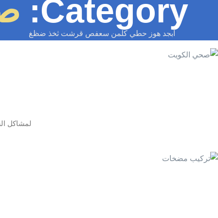
Category:
صي
أبجد هوز حطي كلمن سعفص قرشت ثخذ ضظغ
لمشاكل السب