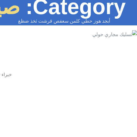
Category:
صيا
أبجد هوز حطي كلمن سعفص قرشت ثخذ ضظغ
خبراء 