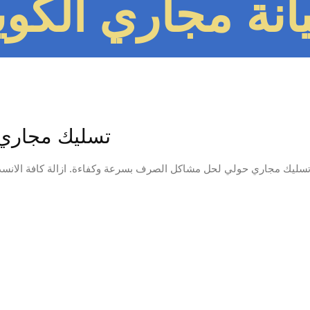
نة مجاري الكويت 1477
تسليك مجاري حولي 97371477📞 
تسليك مجاري حولي لحل مشاكل الصرف بسرعة وكفاءة. ازالة كافة الانسداد