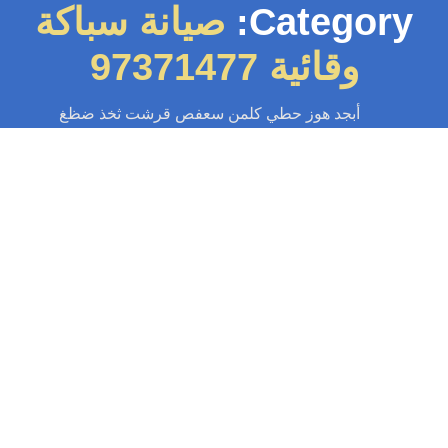
Category:
صيانة سباكة
وقائية 97371477
أبجد هوز حطي كلمن سعفص قرشت ثخذ ضظغ
سباك
-
سباك الكويت
-
سباك صحي
-
فني صحي الكويت
سباك الشعب البحري 97371477📞 | خدمة
24 ساعة
ك يستحق الأفضل! سباك الشعب البحري يوفر لك خدمات سباكة موثوقة وعالية
الجودة بالكويت. استجابة سريعة. خدمة 24 ساعة على مدار اليوم اتصل...
Read More