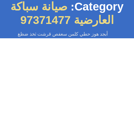
Category:
صيانة سباكة
العارضية 97371477
أبجد هوز حطي كلمن سعفص قرشت ثخذ ضظغ
سباك
-
سباك الكويت
-
سباك صحي
-
فني صحي الكويت
سباك العارضية 97371477📞 | سباك
محترف خدمة 24 ساعة
سباك العارضية: حلول سباكة سريعة وموثوقة! تصليح، تركيب، وصيانة سباكة
ربوكس وجاكوزي وسخانات ومضخات مياه وفلاتر مياه على مدار الساعة. اتصل
الآن: 97371477📞...
Read More