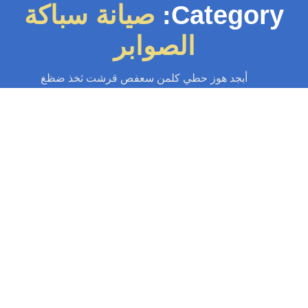
Category:
صيانة سباكة
الصوابر
أبجد هوز حطي كلمن سعفص قرشت ثخذ ضظغ
سباك
-
سباك الكويت
-
سباك صحي
-
فني صحي الكويت
سباك الصوابر 97371477📞| سباك محترف
خدمة 24 ساعة
سباك الصوابر | خدمة فورية 24 ساعة لحل جميع مشاكل السباكة، كشف تسربات،
يك مجاري، وتركيب سخانات باحترافية. اتصل الآن على 97371477📞 نصلك...
Read More