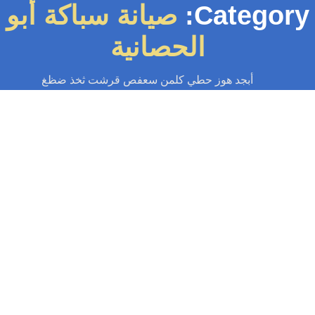
Categor
صيانة سباكة أبو
الحصانية
أبجد هوز حطي كلمن سعفص قرشت ثخذ ضظغ
سباك
-
سباك الكويت
-
سباك صحي
-
فني صحي الكويت
سباك ابو الحصانية 55599138📞 | سباك
خبير خدمة 24…
بحاجة لسباك موثوق في ابو الحصانية؟ سباك ابو الحصانية يقدم خدمات سباكة
ك مجاري احترافية وسريعة لمنزلك. خبرة محلية، جودة مضمونة. اتصل الآن:...
Read More