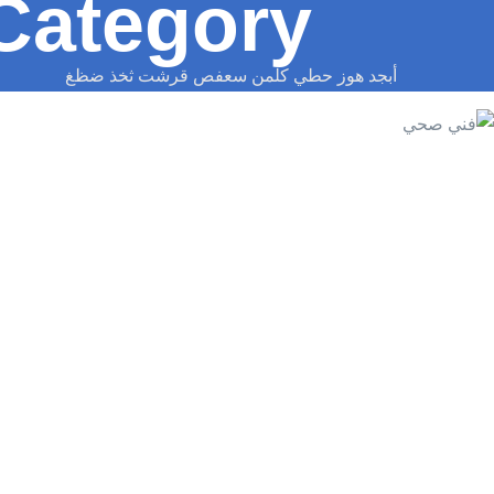
Category:
أبجد هوز حطي كلمن سعفص قرشت ثخذ ضظغ