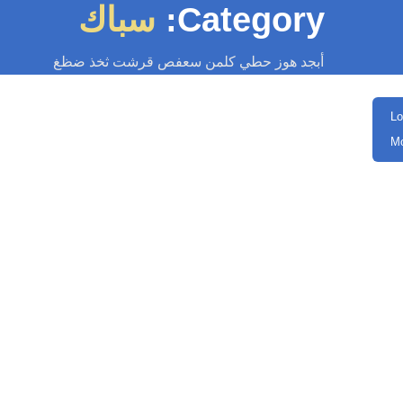
Category:
سباك
أبجد هوز حطي كلمن سعفص قرشت ثخذ ضظغ
سباك
-
سباك الكويت
-
سباك صحي
-
فني صحي الكويت
مس علامات لاصلاح خط المياه الرئيسي
ا يكون خط المياه الرئيسي في منزلك في حالة جيدة، قد لا تكون لديك الفكرة
الكاملة عن حالته، لكن بعض العلامات الدالة يمكن...
Read More
سباك
-
سباك الكويت
-
سباك صحي
-
فني صحي الكويت
لماذا تتقرقر أنابيب مطبخي؟