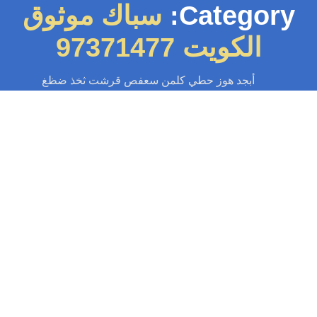
Category:
سباك موثوق
الكويت 97371477
أبجد هوز حطي كلمن سعفص قرشت ثخذ ضظغ
سباك
-
سباك الكويت
-
سباك صحي
-
فني صحي الكويت
صحي الكويت 97371477📞 | سباك لجميع
أعمال السباكة والصحي
اكل السباكة المفاجئة أو الصيانة الدورية، سباك صحي الكويت بخدمتك. حلول
سريعة وموثوقة لجميع أعطال السباكة في منزلك. خدمة 24 ساعة اتصل بنا...
Read More