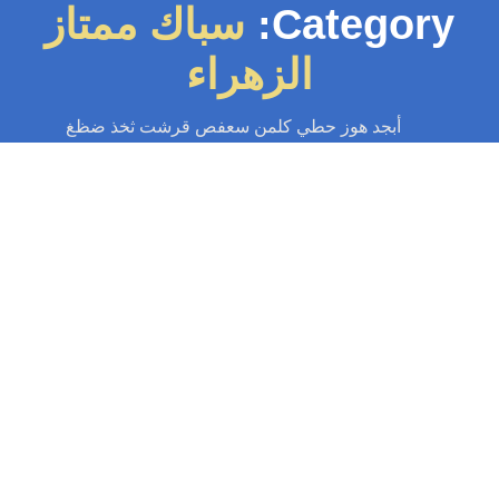
Category:
سباك ممتاز
الزهراء
أبجد هوز حطي كلمن سعفص قرشت ثخذ ضظغ
سباك
-
سباك الكويت
-
سباك صحي
-
فني صحي الكويت
سباك الزهراء 97371477📞 | أفضل خدمات
السباكة الاحترافية
اك الزهراء الأفضل لجميع خدمات السباكة الطارئة والتركيبات. دقة وسرعة في
لحل كل مشاكل السباكة في منزلك. اتصل الآن على 97371477📞 استجابة...
Read More