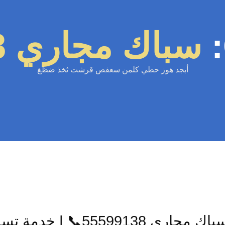
سباك مجاري 55599138
أبجد هوز حطي كلمن سعفص قرشت ثخذ ضظغ
ك مجاري 55599138📞 | خدمة تسليك مجاري احترافية بالكويت