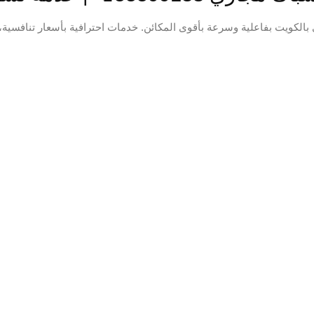
 وسرعة بأقوى المكائن. خدمات احترافية بأسعار تنافسية، خدمة 24 ساعة، اتصل الآن على 55599138📞 