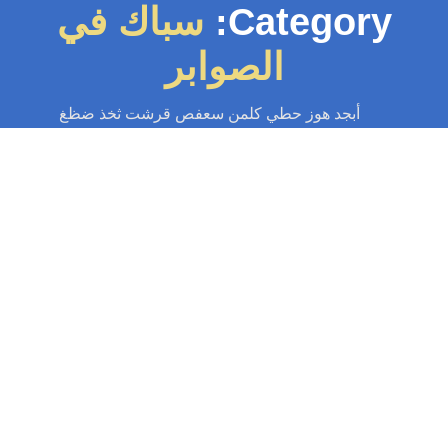
Category:
سباك في
الصوابر
أبجد هوز حطي كلمن سعفص قرشت ثخذ ضظغ
سباك
-
سباك الكويت
-
سباك صحي
-
فني صحي الكويت
سباك الصوابر 97371477📞| سباك محترف
خدمة 24 ساعة
سباك الصوابر | خدمة فورية 24 ساعة لحل جميع مشاكل السباكة، كشف تسربات،
يك مجاري، وتركيب سخانات باحترافية. اتصل الآن على 97371477📞 نصلك...
Read More