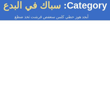
Category
سباك في البدع
أبجد هوز حطي كلمن سعفص قرشت ثخذ ضظغ
سباك
-
سباك الكويت
-
سباك صحي
-
فني صحي الكويت
سباك البدع 55599138📞 | الجودة والسرعة
بأفضل الأسعار بالكويت
سباك البدع | خدمة فورية 24 ساعة لإصلاح التسربات وانسداد المجاري. فني صحي
محترف في منطقة البدع بأسعار لا تقبل المنافسة. اتصل الآن...
Read More