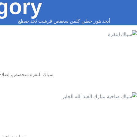
gory:
أبجد هوز حطي كلمن سعفص قرشت ثخذ ضظغ
سباك النقرة متخصص، إصلاح 
سباك ضاحية مبارك العبد الله الجابر