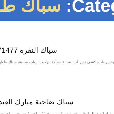
Cate
سباك طو
سباك النقرة 97371477📞| حلول سباكة متكاملة بالكويت
تسريبات، كشف تسربات، صيانة سباكة، تركيب أدوات صحية، سباك طوارئ
سباك ضاحية مبارك العبد الله الجابر 77
: خدمة سباكة طوارئ 24 ساعة، كشف تسريبات، تسليك مجاري فوري، تركيب سخانات وأدوات صحية باحترافية عالية. اتصل...