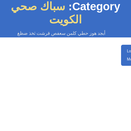
Category:
سباك صحي
الكويت
أبجد هوز حطي كلمن سعفص قرشت ثخذ ضظغ