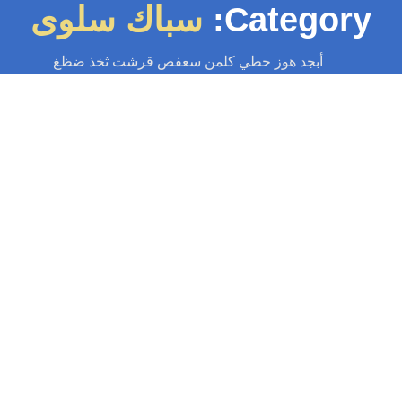
Category:
سباك سلوى
أبجد هوز حطي كلمن سعفص قرشت ثخذ ضظغ
سباك
-
سباك الكويت
-
سباك صحي
-
فني صحي الكويت
سباك سلوى 55599138📞 | سباك في
خدمتكم 24 ساعة
 في سباكة منزلك بسلوى؟ لا تقلق! سباك سلوى يقدم لك حلولًا فورية وفعالة.
صيانة سباكة وسخانات ومضخات مياه و تسليك مجاري، خدمة...
Read More