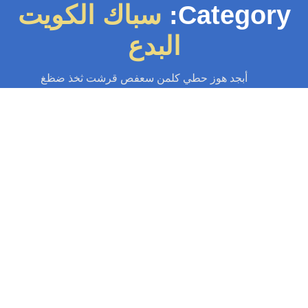
Category
سباك الكويت
البدع
أبجد هوز حطي كلمن سعفص قرشت ثخذ ضظغ
سباك
-
سباك الكويت
-
سباك صحي
-
فني صحي الكويت
سباك البدع 55599138📞 | الجودة والسرعة
بأفضل الأسعار بالكويت
سباك البدع | خدمة فورية 24 ساعة لإصلاح التسربات وانسداد المجاري. فني صحي
محترف في منطقة البدع بأسعار لا تقبل المنافسة. اتصل الآن...
Read More