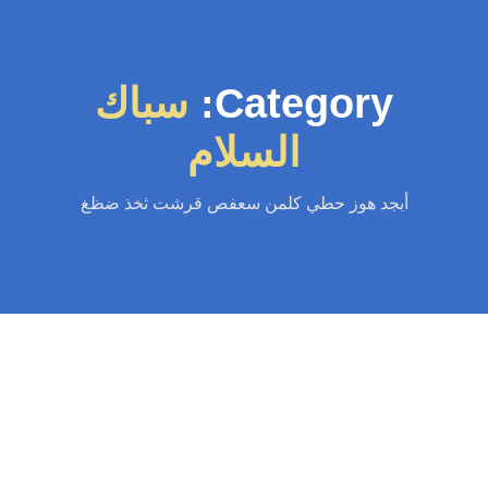
Category:
سباك
السلام
أبجد هوز حطي كلمن سعفص قرشت ثخذ ضظغ
سباك
-
سباك الكويت
-
سباك صحي
-
فني صحي الكويت
سباك السلام 97371477📞| حلول