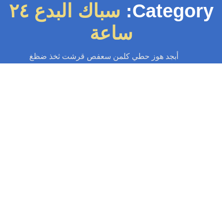
Category
سباك البدع ٢٤
ساعة
أبجد هوز حطي كلمن سعفص قرشت ثخذ ضظغ
سباك
-
سباك الكويت
-
سباك صحي
-
فني صحي الكويت
سباك البدع 55599138📞 | الجودة والسرعة
بأفضل الأسعار بالكويت
سباك البدع | خدمة فورية 24 ساعة لإصلاح التسربات وانسداد المجاري. فني صحي
محترف في منطقة البدع بأسعار لا تقبل المنافسة. اتصل الآن...
Read More