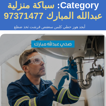
Category:
سباكة منزلية
دالله المبارك 97371477
أبجد هوز حطي كلمن سعفص قرشت ثخذ ضظغ