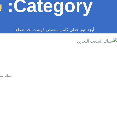
Category:
س
أبجد هوز حطي كلمن سعفص قرشت ثخذ ضظغ
بيتك يستح