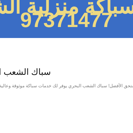
باكة منزلية ال
97371477
سباك الشعب البحري 97371477📞 
ق الأفضل! سباك الشعب البحري يوفر لك خدمات سباكة موثوقة وعالية الجودة بالكويت. استجا