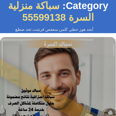
Category:
سباكة منزلية
السرة 55599138
أبجد هوز حطي كلمن سعفص قرشت ثخذ ضظغ