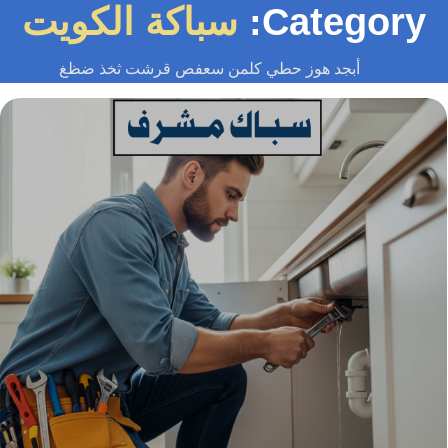
Category
سباكة الكويت
أبجد هوز حطي كلمن سعفص قرشت ثخذ ضظغ