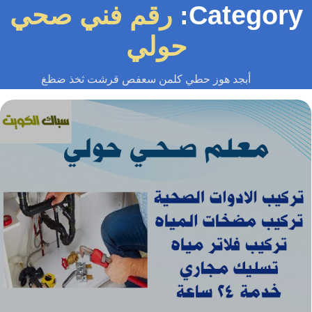
Category
رقم فني صحي
حولي
أبجد هوز حطي كلمن سعفص قرشت ثخذ ضظغ