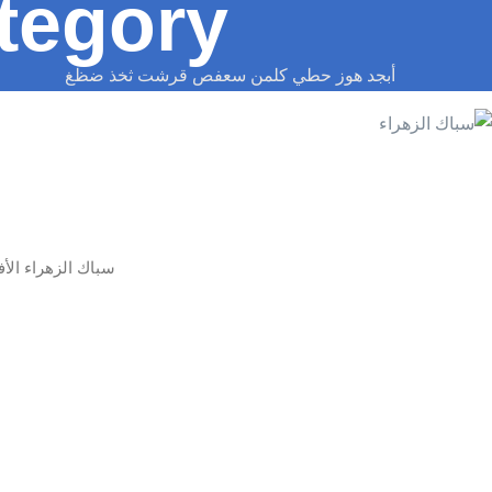
tegory:
أبجد هوز حطي كلمن سعفص قرشت ثخذ ضظغ
سباك الزهراء الأفض