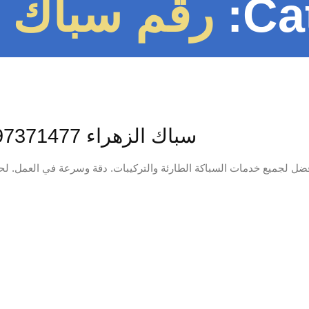
Ca
رقم سباك ا
سباك الزهراء 97371477📞 | أفضل خدمات السباكة الاحترافية
ل لجميع خدمات السباكة الطارئة والتركيبات. دقة وسرعة في العمل. لحل كل مشاكل ال