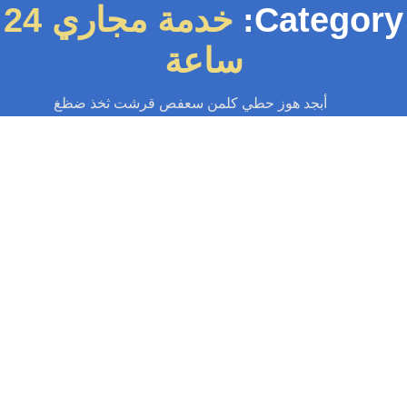
Categor
خدمة مجاري 24
ساعة
أبجد هوز حطي كلمن سعفص قرشت ثخذ ضظغ