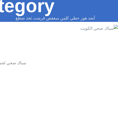
tegory:
أبجد هوز حطي كلمن سعفص قرشت ثخذ ضظغ
سباك صحي لجميع