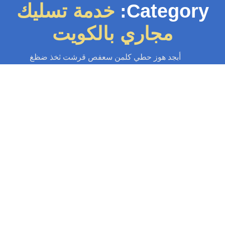
Category:
خدمة تسليك
مجاري بالكويت
أبجد هوز حطي كلمن سعفص قرشت ثخذ ضظغ