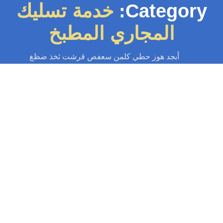
Category:
خدمة تسليك
المجاري المطبخ
أبجد هوز حطي كلمن سعفص قرشت ثخذ ضظغ
تنكر مجاري
-
سباك
-
سباك الكويت
-
سباك صحي
-
فني صحي الكويت
سليك المجاري المطبخ | اطلب سباك الآن
55599138
تسليك المجاري المطبخ في الكويت وباستخدام اقوى مكائن الضغط نضمن لكم
تنظيف المجاري وتدفق المياه بكل سهولة لا تتردوا في الاتصال بنا وطلب...
Read More