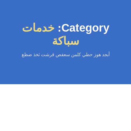
Category:
خدمات
سباكة
أبجد هوز حطي كلمن سعفص قرشت ثخذ ضظغ
سباك الكويت
-
سباك صحي
-
فني صحي الكويت
سباك جابر العلي