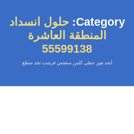
Category:
حلول انسداد
المنطقة العاشرة
55599138
أبجد هوز حطي كلمن سعفص قرشت ثخذ ضظغ
سباك
-
سباك الكويت
-
سباك صحي
-
فني صحي الكويت
تسليك مجاري المنطقة العاشرة