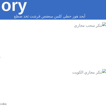
ory:
أبجد هوز حطي كلمن سعفص قرشت ثخذ ضظغ
م
مقدم